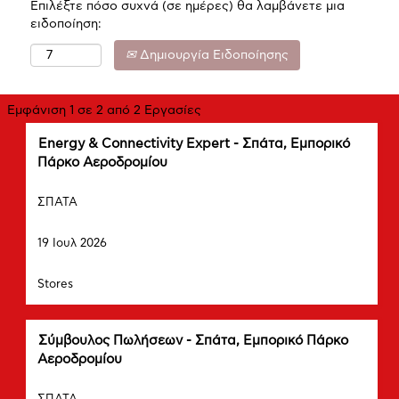
Επιλέξτε πόσο συχνά (σε ημέρες) θα λαμβάνετε μια
ειδοποίηση:
Δημιουργία Ειδοποίησης
Αναζήτηση
Εμφάνιση 1 σε 2 από 2 Εργασίες
αποτελεσμάτων
Τίτλος
Επιλέξτε
Energy & Connectivity Expert - Σπάτα, Εμπορικό
για
μέσω
Πάρκο Αεροδρομίου
"ΣΠΑΤΑ".
του
Εμφάνιση
Πόλη
πλήκτρου
1
ΣΠΑΤΑ
διαστήματος
σε
Ημερομηνία
να
2
19 Ιουλ 2026
δείτε
από
τα
Τμήμα
2
πλήρη
Stores
Εργασίες
περιεχόμενα
Χρησιμοποιήστε
των
τον
στοιχείων
Τίτλος
Επιλέξτε
Σύμβουλος Πωλήσεων - Σπάτα, Εμπορικό Πάρκο
κωδικό
εργασίας.
μέσω
Αεροδρομίου
Καρτέλας
του
για
Πόλη
πλήκτρου
να