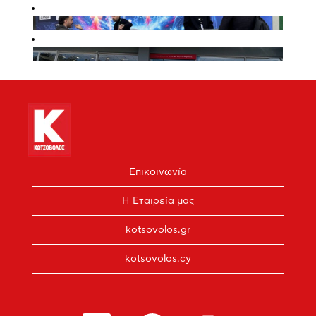
Επικοινωνία
Η Εταιρεία μας
kotsovolos.gr
kotsovolos.cy
Α
Α
Α
Α