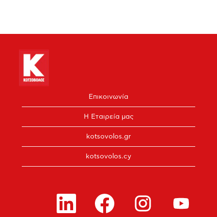
Επικοινωνία
Η Εταιρεία μας
kotsovolos.gr
kotsovolos.cy
Α
Α
Α
Α
ν
ν
ν
ν
ο
ο
ο
ο
ί
ί
ί
ί