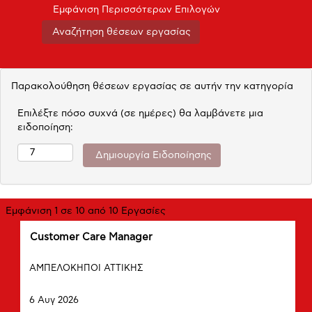
Εμφάνιση Περισσότερων Επιλογών
Παρακολούθηση θέσεων εργασίας σε αυτήν την κατηγορία
Επιλέξτε πόσο συχνά (σε ημέρες) θα λαμβάνετε μια
ειδοποίηση:
Αναζήτηση
Εμφάνιση 1 σε 10 από 10 Εργασίες
αποτελεσμάτων
Τίτλος
Επιλέξτε
Customer Care Manager
για
μέσω
"".
Πόλη
του
Εμφάνιση
ΑΜΠΕΛΟΚΗΠΟΙ ΑΤΤΙΚΗΣ
πλήκτρου
1
Ημερομηνία
διαστήματος
σε
6 Αυγ 2026
να
10