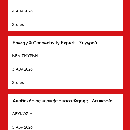
πλήκτρου
Ημερομηνία
διαστήματος
4 Αυγ 2026
να
δείτε
Τμήμα
Stores
τα
πλήρη
περιεχόμενα
των
Τίτλος
Επιλέξτε
Energy & Connectivity Expert - Συγγρού
στοιχείων
μέσω
Πόλη
εργασίας.
του
ΝΕΑ ΣΜΥΡΝΗ
πλήκτρου
Ημερομηνία
διαστήματος
3 Αυγ 2026
να
δείτε
Τμήμα
Stores
τα
πλήρη
περιεχόμενα
των
Τίτλος
Επιλέξτε
Αποθηκάριος μερικής απασχόλησης - Λευκωσία
στοιχείων
μέσω
Πόλη
εργασίας.
του
ΛΕΥΚΩΣΙΑ
πλήκτρου
Ημερομηνία
διαστήματος
3 Αυγ 2026
να