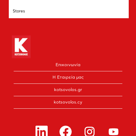
δείτε
Τμήμα
Stores
τα
πλήρη
περιεχόμενα
των
στοιχείων
εργασίας.
Επικοινωνία
Η Εταιρεία μας
kotsovolos.gr
kotsovolos.cy
Α
Α
Α
Α
ν
ν
ν
ν
ο
ο
ο
ο