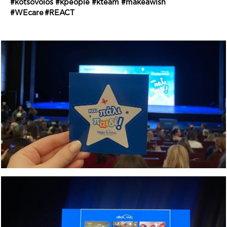
#kotsovolos #kpeople #kteam #makeawish
#WEcare #REACT