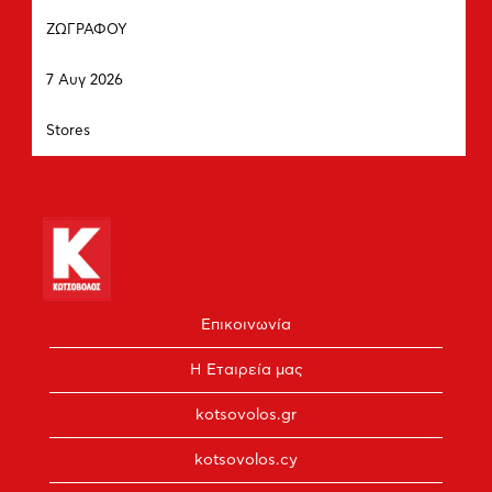
στοιχείων
μέσω
Πόλη
εργασίας.
του
ΖΩΓΡΑΦΟΥ
πλήκτρου
Ημερομηνία
διαστήματος
7 Αυγ 2026
να
δείτε
Τμήμα
Stores
τα
πλήρη
περιεχόμενα
των
στοιχείων
εργασίας.
Επικοινωνία
Η Εταιρεία μας
kotsovolos.gr
kotsovolos.cy