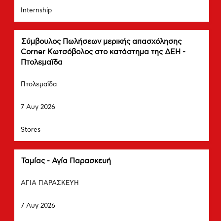
δείτε
Τμήμα
της
Internship
τα
θέσης
πλήρη
εργασίας.
περιεχόμενα
των
Τίτλος
Επιλέξτε
Σύμβουλος Πωλήσεων μερικής απασχόλησης
στοιχείων
μέσω
Corner Κωτσόβολος στο κατάστημα της ΔΕΗ -
εργασίας.
του
Πτολεμαϊδα
πλήκτρου
Πόλη
διαστήματος
Πτολεμαΐδα
να
Ημερομηνία
δείτε
7 Αυγ 2026
τα
πλήρη
Τμήμα
περιεχόμενα
Stores
των
στοιχείων
εργασίας.
Τίτλος
Επιλέξτε
Ταμίας - Αγία Παρασκευή
μέσω
Πόλη
του
ΑΓΙΑ ΠΑΡΑΣΚΕΥΗ
πλήκτρου
Ημερομηνία
διαστήματος
7 Αυγ 2026
να
δείτε
Τμήμα