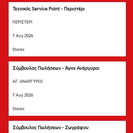
περιεχόμενα
των
Τίτλος
Επιλέξτε
Τεχνικός Service Point - Περιστέρι
στοιχείων
μέσω
Πόλη
εργασίας.
του
ΠΕΡΙΣΤΕΡΙ
πλήκτρου
Ημερομηνία
διαστήματος
7 Αυγ 2026
να
δείτε
Τμήμα
Stores
τα
πλήρη
περιεχόμενα
των
Τίτλος
Επιλέξτε
Σύμβουλος Πωλήσεων - Άγιοι Ανάργυροι
στοιχείων
μέσω
Πόλη
εργασίας.
του
ΑΓ. ΑΝΑΡΓΥΡΟΙ
πλήκτρου
Ημερομηνία
διαστήματος
7 Αυγ 2026
να
δείτε
Τμήμα
Stores
τα
πλήρη
περιεχόμενα
των
Τίτλος
Επιλέξτε
Σύμβουλος Πωλήσεων - Ζωγράφου