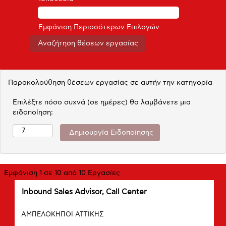
Εμφάνιση Περισσότερων Επιλογών
Παρακολούθηση θέσεων εργασίας σε αυτήν την κατηγορία
Επιλέξτε πόσο συχνά (σε ημέρες) θα λαμβάνετε μια
ειδοποίηση:
Αναζήτηση
Εμφάνιση 1 σε 10 από 10 Εργασίες
αποτελεσμάτων
Τίτλος
Επιλέξτε
Inbound Sales Advisor, Call Center
για
μέσω
"".
Πόλη
του
Εμφάνιση
ΑΜΠΕΛΟΚΗΠΟΙ ΑΤΤΙΚΗΣ
πλήκτρου
1