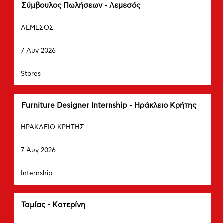
των
Τίτλος
Επιλέξτε
Σύμβουλος Πωλήσεων - Λεμεσός
στοιχείων
μέσω
Πόλη
εργασίας.
του
ΛΕΜΕΣΟΣ
πλήκτρου
Ημερομηνία
διαστήματος
7 Αυγ 2026
να
δείτε
Τμήμα
Stores
τα
πλήρη
περιεχόμενα
των
Τίτλος
Επιλέξτε
Furniture Designer Internship - Ηράκλειο Κρήτης
στοιχείων
μέσω
Πόλη
εργασίας.
του
ΗΡΑΚΛΕΙΟ ΚΡΗΤΗΣ
πλήκτρου
Ημερομηνία
διαστήματος
7 Αυγ 2026
να
δείτε
Τμήμα
Internship
τα
πλήρη
περιεχόμενα
των
Τίτλος
Επιλέξτε
Ταμίας - Κατερίνη
στοιχείων
μέσω
Πόλη