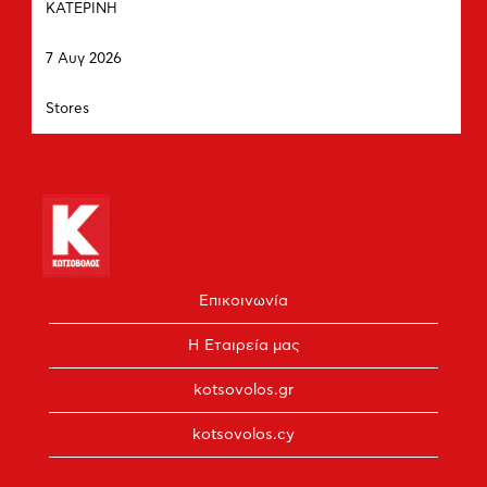
εργασίας.
του
ΚΑΤΕΡΙΝΗ
πλήκτρου
Ημερομηνία
διαστήματος
7 Αυγ 2026
να
δείτε
Τμήμα
Stores
τα
πλήρη
περιεχόμενα
των
στοιχείων
εργασίας.
Επικοινωνία
Η Εταιρεία μας
kotsovolos.gr
kotsovolos.cy