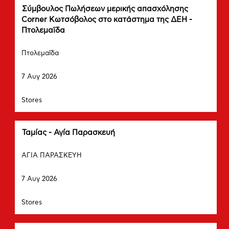
των
Τίτλος
Επιλέξτε
Σύμβουλος Πωλήσεων μερικής απασχόλησης
στοιχείων
μέσω
Corner Κωτσόβολος στο κατάστημα της ΔΕΗ -
εργασίας.
του
Πτολεμαϊδα
πλήκτρου
Πόλη
διαστήματος
Πτολεμαΐδα
να
Ημερομηνία
δείτε
7 Αυγ 2026
τα
πλήρη
Τμήμα
περιεχόμενα
Stores
των
στοιχείων
εργασίας.
Τίτλος
Επιλέξτε
Ταμίας - Αγία Παρασκευή
μέσω
Πόλη
του
ΑΓΙΑ ΠΑΡΑΣΚΕΥΗ
πλήκτρου
Ημερομηνία
διαστήματος
7 Αυγ 2026
να
δείτε
Τμήμα
Stores
τα
πλήρη
περιεχόμενα