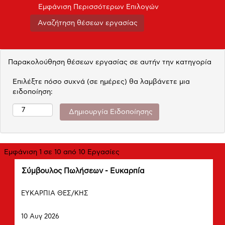
Εμφάνιση Περισσότερων Επιλογών
Παρακολούθηση θέσεων εργασίας σε αυτήν την κατηγορία
Επιλέξτε πόσο συχνά (σε ημέρες) θα λαμβάνετε μια
ειδοποίηση:
Αναζήτηση
Εμφάνιση 1 σε 10 από 10 Εργασίες
αποτελεσμάτων
Τίτλος
Επιλέξτε
Σύμβουλος Πωλήσεων - Ευκαρπία
για
μέσω
"".
Πόλη
του
Εμφάνιση
ΕΥΚΑΡΠΙΑ ΘΕΣ/ΚΗΣ
πλήκτρου
1
Ημερομηνία
διαστήματος
σε
10 Αυγ 2026
να
10