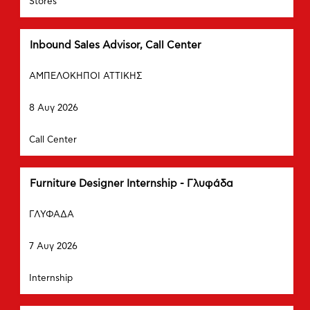
Stores
τα
εργασίας.
πλήρη
περιεχόμενα
των
Τίτλος
Επιλέξτε
Inbound Sales Advisor, Call Center
στοιχείων
μέσω
Πόλη
εργασίας.
του
ΑΜΠΕΛΟΚΗΠΟΙ ΑΤΤΙΚΗΣ
πλήκτρου
Ημερομηνία
διαστήματος
8 Αυγ 2026
να
δείτε
Τμήμα
Call Center
τα
πλήρη
περιεχόμενα
των
Τίτλος
Επιλέξτε
Furniture Designer Internship - Γλυφάδα
στοιχείων
μέσω
Πόλη
εργασίας.
του
ΓΛΥΦΑΔΑ
πλήκτρου
Ημερομηνία
διαστήματος
7 Αυγ 2026
να
δείτε
Τμήμα
Internship
τα
πλήρη
περιεχόμενα