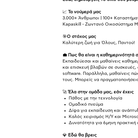
📈
Τα νούμερά μας
3.000+ Άνθρωποι | 100+ Καταστήματα
Kapaskill - Ζωντανό Οικοσύστημα Μ
🎯
Ο στόχος μας
Καλύτερη ζωή για Όλους, Παντού!
💼 Πως θα είναι η καθημερινότητά 
Εκπαιδεύεσαι και μαθαίνεις καθημ
και επισκευή βλαβών σε συσκευές, ό
software. Παράλληλα, μαθαίνεις πώ
τους. Μπορείς να πραγματοποιήσει
🚀
Έλα στην ομάδα μας, εάν έχεις
Πάθος με την τεχνολογία
Ομαδικό πνεύμα
Δίψα για εκπαίδευση και ανάπτυ
Καλός χειρισμός Η/Υ και Microso
Δυνατότητα για 6μηνη πρακτική 
💎
Εδώ θα βρεις